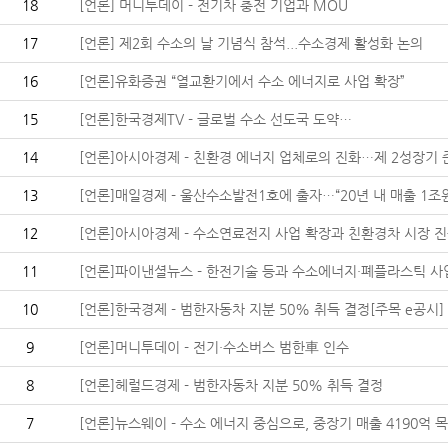
18
[언론] 머니투데이 - 전기차 충전 기업과 MOU
17
[언론] 제2회 수소의 날 기념식 참석...수소경제 활성화 논의
16
[언론]유화증권 “열교환기에서 수소 에너지로 사업 확장”
15
[언론]한국경제TV - 글로벌 수소 선도국 도약…
14
[언론]아시아경제 - 친환경 에너지 업체로의 진화…제 2성장기 준비
13
[언론]매일경제 - 울산수소발전1호에 출자…“20년 내 매출 1조원 
12
[언론]아시아경제 - 수소연료전지 사업 확장과 친환경차 시장 진출
11
[언론]파이낸셜뉴스 - 한전기술 등과 수소에너지·폐플라스틱 사업 '
10
[언론]한국경제 - 범한자동차 지분 50% 취득 결정[주목 e공시]
9
[언론]머니투데이 - 전기·수소버스 범한車 인수
8
[언론]헤럴드경제 - 범한자동차 지분 50% 취득 결정
7
[언론]뉴스웨이 - 수소 에너지 중심으로, 중장기 매출 4190억 목표