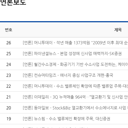
언론보도
번호
제목
26
[언론] 머니투데이 - 작년 매출 1373억원 "2009년 이후 최대 순.
25
[언론] 파이낸셜뉴스 - 본업 성장에 신사업 매력까지-SK증권
24
[언론] 월간수소경제 - 화공기기 기반 수소사업 도전하는, 케이아
23
[언론] 컨슈머타임즈 - 에너지 중심 사업구조 개편-흥국
22
[언론] 머니투데이 - 수소 밸류체인 확장에 따른 밸류업 주목-대신
21
[언론] 이데일리 - 3Q 누적매출 964억…“열교환기 및 신사업 안정
20
[언론] 동아일보 - Stock&Biz 열교환기에서 수소에너지로 사업 확
19
[언론] 뉴스핌 - 수소 밸류체인 확장에 주목, 대신증권